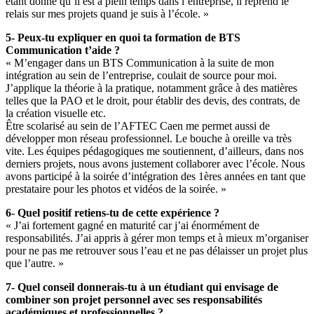
étant donné qu’il est à plein temps dans l’entreprise, il reprend le
relais sur mes projets quand je suis à l’école. »
5- Peux-tu expliquer en quoi ta formation de BTS
Communication t’aide ?
« M’engager dans un BTS Communication à la suite de mon
intégration au sein de l’entreprise, coulait de source pour moi.
J’applique la théorie à la pratique, notamment grâce à des matières
telles que la PAO et le droit, pour établir des devis, des contrats, de
la création visuelle etc.
Être scolarisé au sein de l’AFTEC Caen me permet aussi de
développer mon réseau professionnel. Le bouche à oreille va très
vite. Les équipes pédagogiques me soutiennent, d’ailleurs, dans nos
derniers projets, nous avons justement collaborer avec l’école. Nous
avons participé à la soirée d’intégration des 1ères années en tant que
prestataire pour les photos et vidéos de la soirée. »
6- Quel positif retiens-tu de cette expérience ?
« J’ai fortement gagné en maturité car j’ai énormément de
responsabilités. J’ai appris à gérer mon temps et à mieux m’organiser
pour ne pas me retrouver sous l’eau et ne pas délaisser un projet plus
que l’autre. »
7- Quel conseil donnerais-tu à un étudiant qui envisage de
combiner son projet personnel avec ses responsabilités
académiques et professionnelles ?