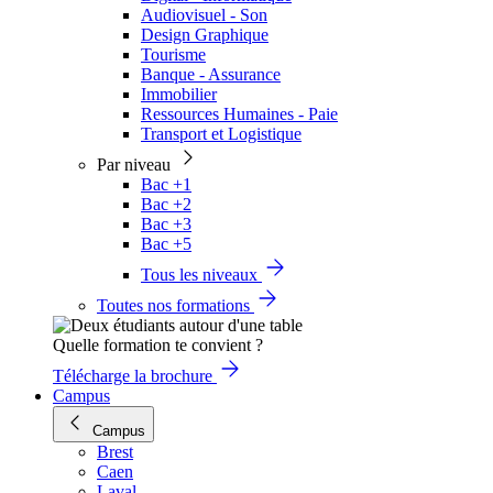
Audiovisuel - Son
Design Graphique
Tourisme
Banque - Assurance
Immobilier
Ressources Humaines - Paie
Transport et Logistique
Par niveau
Bac +1
Bac +2
Bac +3
Bac +5
Tous les niveaux
Toutes nos formations
Quelle formation te convient ?
Télécharge la brochure
Campus
Campus
Brest
Caen
Laval