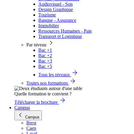
Audiovisuel - Son
Design Graphique
Tourisme
Banque - Assurance
Immobilier
Ressources Humaines - Paie
Transport et Logistique
Par niveau
Bac +1
Bac +2
Bac +3
Bac +5
Tous les niveaux
Toutes nos formations
Quelle formation te convient ?
Télécharge la brochure
Campus
Campus
Brest
Caen
Laval