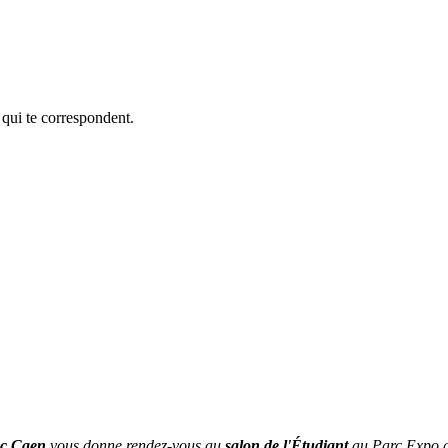
 qui te correspondent.
ec Caen
vous donne rendez-vous au
salon de l'Étudiant
au Parc Expo de