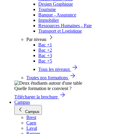
Design Graphique
Tourisme
Banque - Assurance
Immobilier
Ressources Humaines - Paie
Transport et Logistique
Par niveau
Bac +1
Bac +2
Bac +3
Bac +5
Tous les niveaux
Toutes nos formations
Quelle formation te convient ?
Télécharge la brochure
Campus
Campus
Brest
Caen
Laval
Rennes