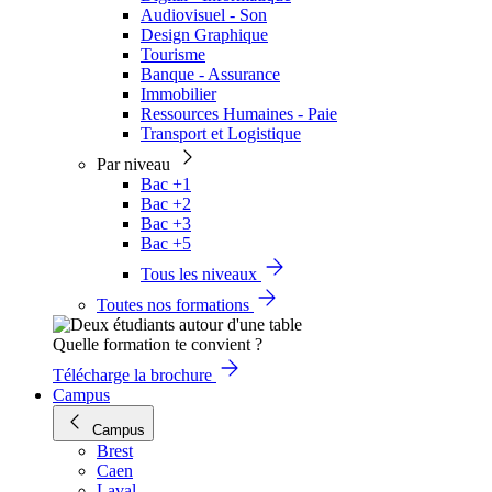
Audiovisuel - Son
Design Graphique
Tourisme
Banque - Assurance
Immobilier
Ressources Humaines - Paie
Transport et Logistique
Par niveau
Bac +1
Bac +2
Bac +3
Bac +5
Tous les niveaux
Toutes nos formations
Quelle formation te convient ?
Télécharge la brochure
Campus
Campus
Brest
Caen
Laval