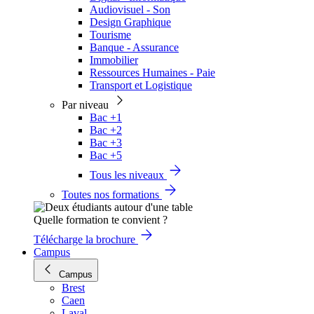
Audiovisuel - Son
Design Graphique
Tourisme
Banque - Assurance
Immobilier
Ressources Humaines - Paie
Transport et Logistique
Par niveau
Bac +1
Bac +2
Bac +3
Bac +5
Tous les niveaux
Toutes nos formations
Quelle formation te convient ?
Télécharge la brochure
Campus
Campus
Brest
Caen
Laval