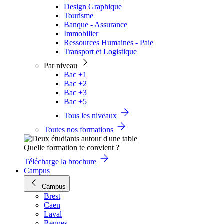
Design Graphique
Tourisme
Banque - Assurance
Immobilier
Ressources Humaines - Paie
Transport et Logistique
Par niveau
Bac +1
Bac +2
Bac +3
Bac +5
Tous les niveaux
Toutes nos formations
Quelle formation te convient ?
Télécharge la brochure
Campus
Campus
Brest
Caen
Laval
Rennes