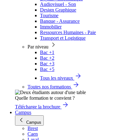
Audiovisuel - Son
Design Graphique
Tourisme
Banque - Assurance
Immobilier
Ressources Humaines - Paie
Transport et Logistique
Par niveau
Bac +1
Bac +2
Bac +3
Bac +5
Tous les niveaux
Toutes nos formations
Quelle formation te convient ?
Télécharge la brochure
Campus
Campus
Brest
Caen
Laval