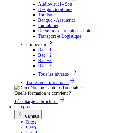
Audiovisuel - Son
Design Graphique
Tourisme
Banque - Assurance
Immobilier
Ressources Humaines - Paie
Transport et Logistique
Par niveau
Bac +1
Bac +2
Bac +3
Bac +5
Tous les niveaux
Toutes nos formations
Quelle formation te convient ?
Télécharge la brochure
Campus
Campus
Brest
Caen
Laval