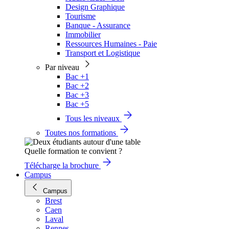
Design Graphique
Tourisme
Banque - Assurance
Immobilier
Ressources Humaines - Paie
Transport et Logistique
Par niveau
Bac +1
Bac +2
Bac +3
Bac +5
Tous les niveaux
Toutes nos formations
Quelle formation te convient ?
Télécharge la brochure
Campus
Campus
Brest
Caen
Laval
Rennes