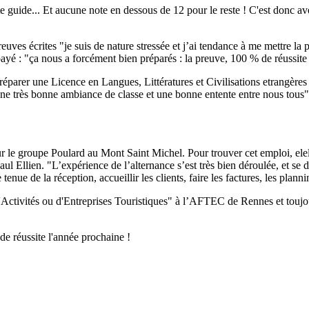
arte guide... Et aucune note en dessous de 12 pour le reste ! C'est do
épreuves écrites "je suis de nature stressée et j’ai tendance à me mettre 
é : "ça nous a forcément bien préparés : la preuve, 100 % de réussi
er une Licence en Langues, Littératures et Civilisations etrangères - 
e très bonne ambiance de classe et une bonne entente entre nous tous"
r le groupe Poulard au Mont Saint Michel. Pour trouver cet emploi, elel
Ellien. "L’expérience de l’alternance s’est très bien déroulée, et se dér
nue de la réception, accueillir les clients, faire les factures, les planni
'Activités ou d'Entreprises Touristiques" à l’AFTEC de Rennes et toujo
 de réussite l'année prochaine !