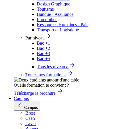
Design Graphique
Tourisme
Banque - Assurance
Immobilier
Ressources Humaines - Paie
Transport et Logistique
Par niveau
Bac +1
Bac +2
Bac +3
Bac +5
Tous les niveaux
Toutes nos formations
Quelle formation te convient ?
Télécharge la brochure
Campus
Campus
Brest
Caen
Laval
Rennes