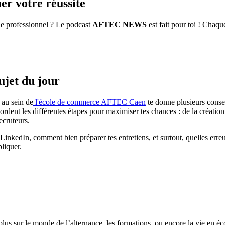
 votre réussite
nde professionnel ? Le podcast
AFTEC NEWS
est fait pour toi ! Chaq
ujet du jour
au sein de
l'école de commerce AFTEC Caen
te donne plusieurs consei
ent les différentes étapes pour maximiser tes chances : de la création 
ecruteurs.
LinkedIn, comment bien préparer tes entretiens, et surtout, quelles erreu
pliquer.
 plus sur le monde de l’alternance, les formations, ou encore la vie en