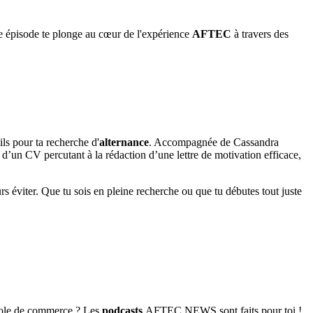
ue épisode te plonge au cœur de l'expérience
AFTEC
à travers des
ls pour ta recherche d'
alternance
. Accompagnée de Cassandra
d’un CV percutant à la rédaction d’une lettre de motivation efficace,
rs éviter. Que tu sois en pleine recherche ou que tu débutes tout juste
 école de commerce ? Les
podcasts
AFTEC NEWS sont faits pour toi !