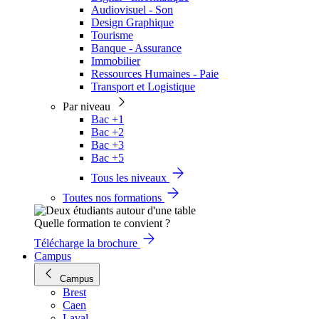
Audiovisuel - Son
Design Graphique
Tourisme
Banque - Assurance
Immobilier
Ressources Humaines - Paie
Transport et Logistique
Par niveau
Bac +1
Bac +2
Bac +3
Bac +5
Tous les niveaux
Toutes nos formations
Quelle formation te convient ?
Télécharge la brochure
Campus
Campus
Brest
Caen
Laval