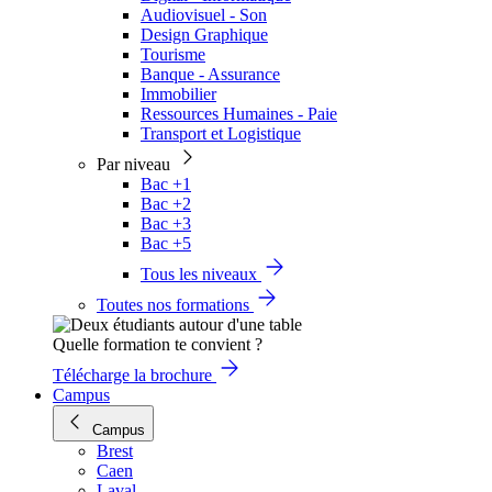
Audiovisuel - Son
Design Graphique
Tourisme
Banque - Assurance
Immobilier
Ressources Humaines - Paie
Transport et Logistique
Par niveau
Bac +1
Bac +2
Bac +3
Bac +5
Tous les niveaux
Toutes nos formations
Quelle formation te convient ?
Télécharge la brochure
Campus
Campus
Brest
Caen
Laval