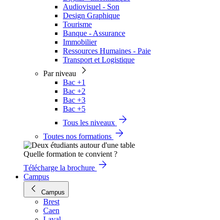
Audiovisuel - Son
Design Graphique
Tourisme
Banque - Assurance
Immobilier
Ressources Humaines - Paie
Transport et Logistique
Par niveau
Bac +1
Bac +2
Bac +3
Bac +5
Tous les niveaux
Toutes nos formations
Quelle formation te convient ?
Télécharge la brochure
Campus
Campus
Brest
Caen
Laval