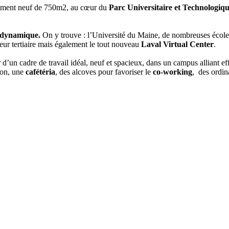
timent neuf de 750m2, au cœur du
Parc Universitaire et Technologiq
, dynamique.
On y trouve : l’Université du Maine, de nombreuses écol
teur tertiaire mais également le tout nouveau
Laval Virtual Center
.
 d’un cadre de travail idéal, neuf et spacieux, dans un campus alliant ef
ion, une
cafétéria
, des alcoves pour favoriser le
co-working
, des ordina