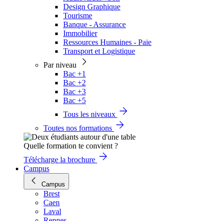
Design Graphique
Tourisme
Banque - Assurance
Immobilier
Ressources Humaines - Paie
Transport et Logistique
Par niveau
Bac +1
Bac +2
Bac +3
Bac +5
Tous les niveaux
Toutes nos formations
Quelle formation te convient ?
Télécharge la brochure
Campus
Campus
Brest
Caen
Laval
Rennes