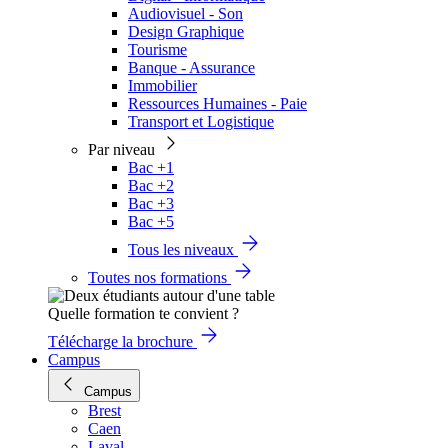
Audiovisuel - Son
Design Graphique
Tourisme
Banque - Assurance
Immobilier
Ressources Humaines - Paie
Transport et Logistique
Par niveau
Bac +1
Bac +2
Bac +3
Bac +5
Tous les niveaux
Toutes nos formations
Quelle formation te convient ?
Télécharge la brochure
Campus
Campus
Brest
Caen
Laval