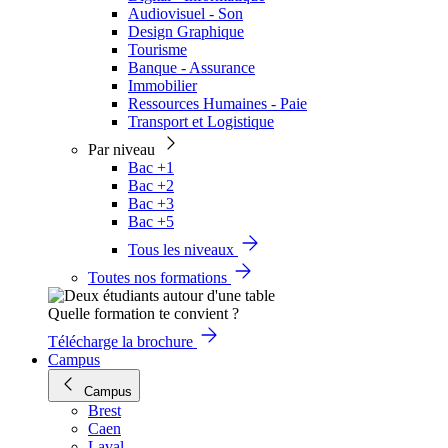
Audiovisuel - Son
Design Graphique
Tourisme
Banque - Assurance
Immobilier
Ressources Humaines - Paie
Transport et Logistique
Par niveau
Bac +1
Bac +2
Bac +3
Bac +5
Tous les niveaux
Toutes nos formations
Quelle formation te convient ?
Télécharge la brochure
Campus
Campus
Brest
Caen
Laval