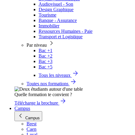
Audiovisuel - Son
Design Graphique
Tourisme
Banque - Assurance
Immobilier
Ressources Humaines - Paie
Transport et Logistique
Par niveau
Bac +1
Bac +2
Bac +3
Bac +5
Tous les niveaux
Toutes nos formations
Quelle formation te convient ?
Télécharge la brochure
Campus
Campus
Brest
Caen
Laval