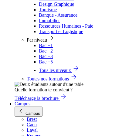
Design Graphique
Tourisme
Banque - Assurance
Immobilier
Ressources Humaines - Paie
Transport et Logistique
Par niveau
Bac +1
Bac +2
Bac +3
Bac +5
Tous les niveaux
Toutes nos formations
Quelle formation te convient ?
Télécharge la brochure
Campus
Campus
Brest
Caen
Laval
Rennes