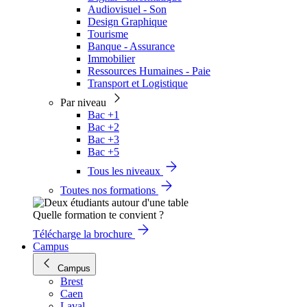
Audiovisuel - Son
Design Graphique
Tourisme
Banque - Assurance
Immobilier
Ressources Humaines - Paie
Transport et Logistique
Par niveau
Bac +1
Bac +2
Bac +3
Bac +5
Tous les niveaux
Toutes nos formations
Quelle formation te convient ?
Télécharge la brochure
Campus
Campus
Brest
Caen
Laval