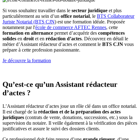
Si vous souhaitez travailler dans le
secteur juridique
et plus
particulièrement au sein d’un
office notarial
, le
BTS Collaborateur
Juriste Notarial (BTS CJN
) est une formation idéale. Proposée
notamment par l'
école de commerce AFTEC Rennes
, cette
formation en alternance
permet d’acquérir des
compétences
solides
en
droit
et en
rédaction d’actes
. Découvrez en détail le
métier d’Assistant rédacteur d’actes et comment le
BTS CJN
vous
prépare à cette profession passionnante.
Je découvre la formation
Qu’est-ce qu’un Assistant rédacteur
d’actes ?
L’Assistant rédacteur d’actes joue un rôle clé dans un office notarial.
Il est chargé de la
rédaction et de la préparation des actes
juridiques
(contrats de vente, donations, successions, etc.) sous la
supervision du notaire. Il veille également à la vérification des pièces
justificatives et assure le suivi des dossiers clients.
Ce professionnel doit faire preuve d’une
grande rigueur
, d’une