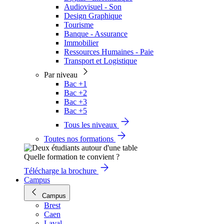
Audiovisuel - Son
Design Graphique
Tourisme
Banque - Assurance
Immobilier
Ressources Humaines - Paie
Transport et Logistique
Par niveau
Bac +1
Bac +2
Bac +3
Bac +5
Tous les niveaux
Toutes nos formations
Quelle formation te convient ?
Télécharge la brochure
Campus
Campus
Brest
Caen
Laval