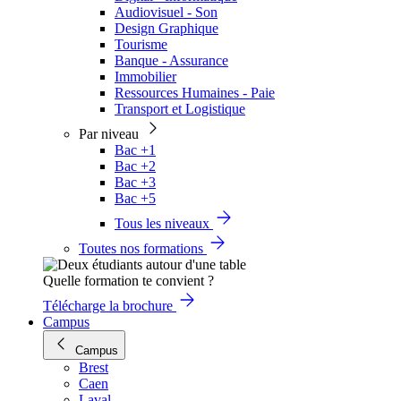
Audiovisuel - Son
Design Graphique
Tourisme
Banque - Assurance
Immobilier
Ressources Humaines - Paie
Transport et Logistique
Par niveau
Bac +1
Bac +2
Bac +3
Bac +5
Tous les niveaux
Toutes nos formations
Quelle formation te convient ?
Télécharge la brochure
Campus
Campus
Brest
Caen
Laval