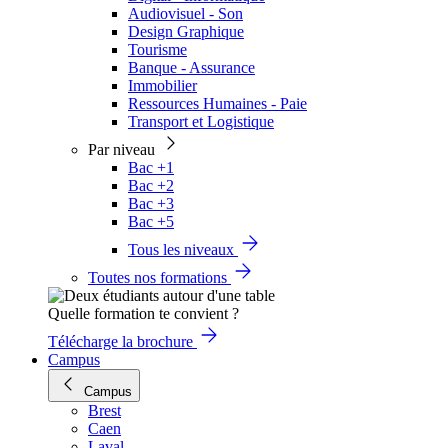
Audiovisuel - Son
Design Graphique
Tourisme
Banque - Assurance
Immobilier
Ressources Humaines - Paie
Transport et Logistique
Par niveau
Bac +1
Bac +2
Bac +3
Bac +5
Tous les niveaux
Toutes nos formations
Quelle formation te convient ?
Télécharge la brochure
Campus
Campus
Brest
Caen
Laval