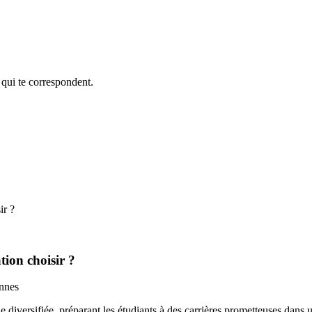
 qui te correspondent.
ir ?
tion choisir ?
ue diversifiée, préparant les étudiants à des carrières prometteuses dans