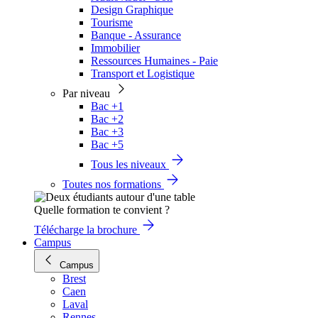
Design Graphique
Tourisme
Banque - Assurance
Immobilier
Ressources Humaines - Paie
Transport et Logistique
Par niveau
Bac +1
Bac +2
Bac +3
Bac +5
Tous les niveaux
Toutes nos formations
Quelle formation te convient ?
Télécharge la brochure
Campus
Campus
Brest
Caen
Laval
Rennes