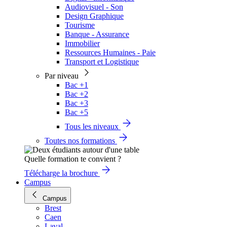
Audiovisuel - Son
Design Graphique
Tourisme
Banque - Assurance
Immobilier
Ressources Humaines - Paie
Transport et Logistique
Par niveau
Bac +1
Bac +2
Bac +3
Bac +5
Tous les niveaux
Toutes nos formations
Quelle formation te convient ?
Télécharge la brochure
Campus
Campus
Brest
Caen
Laval