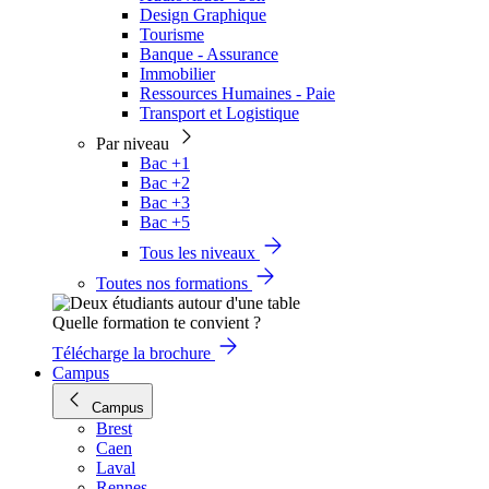
Design Graphique
Tourisme
Banque - Assurance
Immobilier
Ressources Humaines - Paie
Transport et Logistique
Par niveau
Bac +1
Bac +2
Bac +3
Bac +5
Tous les niveaux
Toutes nos formations
Quelle formation te convient ?
Télécharge la brochure
Campus
Campus
Brest
Caen
Laval
Rennes