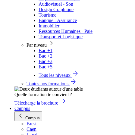
Audiovisuel - Son
Design Graphique
Tourisme
Banque - Assurance
Immobilier
Ressources Humaines - Paie
Transport et Logistique
Par niveau
Bac +1
Bac +2
Bac +3
Bac +5
Tous les niveaux
Toutes nos formations
Quelle formation te convient ?
Télécharge la brochure
Campus
Campus
Brest
Caen
Laval