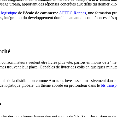
paysage urbain, apportant des réponses concrètes aux défis du dernier kil
t logistique
de l’
école de commerce
AFTEC Rennes
, une formation pro
, intégration du développement durable : autant de compétences clés qu
rché
 consommateurs veulent être livrés plus vite, parfois en moins de 24 heu
mes trouvent leur place. Capables de livrer des colis en quelques minutes
géants de la distribution comme Amazon, investissent massivement dans ce
nce logistique globale, un thème abordé en profondeur dans le
bts transp
?
porter des colis légers (généralement moins de 5 kg) sur des distances 