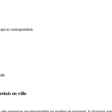
 qui te correspondent.
ille
elais en ville
ues des exigences incontournables en matière de transport, la livraison