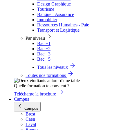
Design Graphique
Tourisme
Banque - Assurance
Immobilier
Ressources Humaines - Paie
Transport et Logistique
Par niveau
Bac +1
Bac +2
Bac +3
Bac +5
Tous les niveaux
Toutes nos formations
Quelle formation te convient ?
Télécharge la brochure
Campus
Campus
Brest
Caen
Laval
Rennes