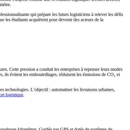
omètre.
fessionnalisante qui prépare les futurs logisticiens à relever les défis
e les étudiants acquièrent pour devenir des acteurs de la
res. Cette pression a conduit les entreprises à repenser leurs modes
, ils évitent les embouteillages, réduisent les émissions de CO₂ et
s technologies. L’objectif : automatiser les livraisons urbaines,
ort logistique
.
de quelques kilomètres. Guidés par GPS et dotés de systèmes de