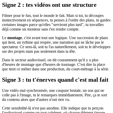
Signe 2 : tes vidéos ont une structure
Filmer pour le fun, tout le monde le fait. Mais si toi, tu découpes
instinctivement en séquences, tu penses à l'ordre des plans, tu gardes
certaines images parce qu'elles "serviront plus tard", tu travailles
déjà comme un monteur sans t'en rendre compte.
Le
montage
, c'est avant tout une logique. Une succession de plans
qui tient, un rythme qui respire, une narration qui ne lâche pas le
spectateur. Ce sens-là, soit tu l'as naturellement, soit tu le développes
sur des projets mais pas seulement dans ta tête.
Dans le secteur audiovisuel, on dit couramment qu'il y a plus
d'heures de montage que d'heures de tournage. C'est dire la place
que tient ce métier dans une production, du court-métrage à la série.
Signe 3 : tu t'énerves quand c'est mal fait
Une vidéo mal synchronisée, une coupure brutale, un son qui ne
colle pas à l'image, tu le remarques immédiatement. Pire, ça te sort
du contenu alors que d'autres n'ont rien vu.
Cette sensibilité-là n'est pas anodine. Elle indique que tu perçois
l'audiovisuel comme un tout cohérent, où chaque élément (image,