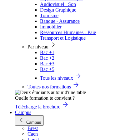
Audiovisuel - Son
Design Graphique
Tourisme
Banque - Assurance
Immobilier
Ressources Humaines - Paie
Transport et Logistique
Par niveau
Bac +1
Bac +2
Bac +3
Bac +5
Tous les niveaux
Toutes nos formations
Quelle formation te convient ?
Télécharge la brochure
Campus
Campus
Brest
Caen
Laval