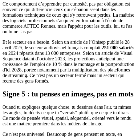
Ce comportement d’apprendre par curiosité, pas par obligation est
souvent ce qui différencie ceux qui s'épanouissent dans les
formations techniques de ceux qui s'y retrouvent perdus. La maîtrise
des logiciels professionnels s'acquiert en formation à l'école de
commerce AFTEC Rennes, mais l'appétit pour les outils, lui, tu l'as
ou tu ne l'as pas.
Et le secteur en a besoin. Selon un article de l’Onisep publié le 28
avril 2025, le secteur audiovisuel français comptait
251 000 salariés
en 2024 répartis dans 13 000 entreprises. Selon un article de Visual
Sequence datant d’octobre 2023, les projections anticipent une
croissance de l'emploi de 10 % dans le montage et la postproduction
d'ici 2028, portée notamment par la multiplication des plateformes
de streaming. Ce n'est pas un secteur fermé mais un secteur qui
recrute des gens formés.
Signe 5 : tu penses en images, pas en mots
Quand tu expliques quelque chose, tu dessines dans l'air, tu mimes
les angles, tu décris ce que tu "verrais" plutôt que ce que tu dirais.
Ce mode de pensée visuel, spatial, séquentiel, orienté vers le rendu
est une matière première dans les métiers de l'image.
Ce n'est pas universel. Beaucoup de gens pensent en texte, en