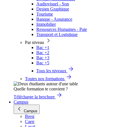
Audiovisuel - Son
Design Graphique
Tourisme
Banque - Assurance
Immobilier
Ressources Humaines - Paie
Transport et Logistique
Par niveau
Bac +1
Bac +2
Bac +3
Bac +5
Tous les niveaux
Toutes nos formations
Quelle formation te convient ?
Télécharge la brochure
Campus
Campus
Brest
Caen
Laval