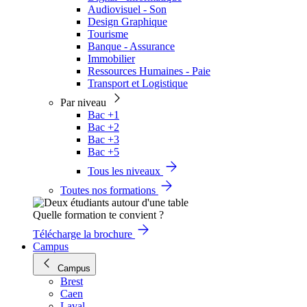
Audiovisuel - Son
Design Graphique
Tourisme
Banque - Assurance
Immobilier
Ressources Humaines - Paie
Transport et Logistique
Par niveau
Bac +1
Bac +2
Bac +3
Bac +5
Tous les niveaux
Toutes nos formations
Quelle formation te convient ?
Télécharge la brochure
Campus
Campus
Brest
Caen
Laval