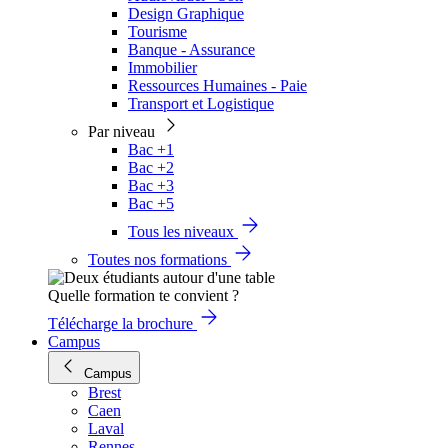
Design Graphique
Tourisme
Banque - Assurance
Immobilier
Ressources Humaines - Paie
Transport et Logistique
Par niveau
Bac +1
Bac +2
Bac +3
Bac +5
Tous les niveaux
Toutes nos formations
Quelle formation te convient ?
Télécharge la brochure
Campus
Campus
Brest
Caen
Laval
Rennes