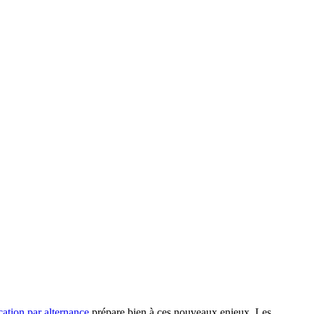
ion par alternance
prépare bien à ces nouveaux enjeux. Les