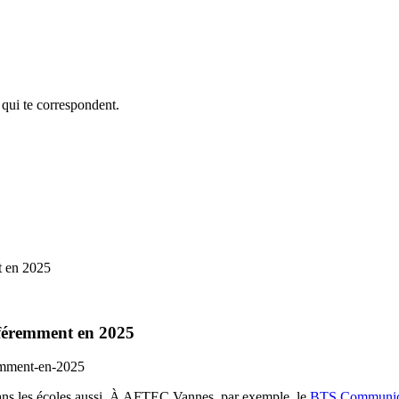
 qui te correspondent.
t en 2025
fféremment en 2025
 dans les écoles aussi. À AFTEC Vannes, par exemple, le
BTS Communicat