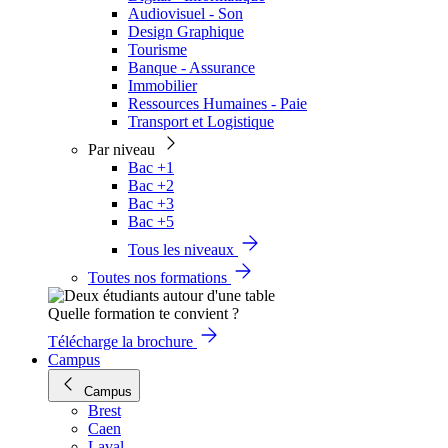
Audiovisuel - Son
Design Graphique
Tourisme
Banque - Assurance
Immobilier
Ressources Humaines - Paie
Transport et Logistique
Par niveau
Bac +1
Bac +2
Bac +3
Bac +5
Tous les niveaux
Toutes nos formations
Quelle formation te convient ?
Télécharge la brochure
Campus
Campus
Brest
Caen
Laval