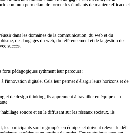
 socle commun permettant de former les étudiants de manière efficace et
 réussir dans les domaines de la communication, du web et du
raphisme, des langages du web, du référencement et de la gestion des
avec succès.
s forts pédagogiques rythment leur parcours :
à l'innovation digitale. Cela leur permet d'élargir leurs horizons et de
 et de design thinking, ils apprennent à travailler en équipe et à
ante.
habillage sonore et en le diffusant sur les réseaux sociaux, ils
les participants sont regroupés en équipes et doivent relever le défi
e précieuse expérience en gestion de projet. Ces contraintes peuvent