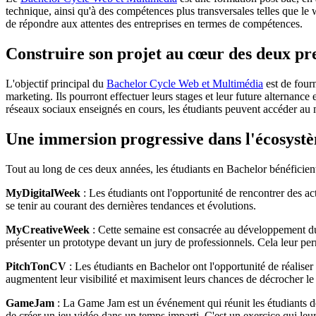
technique, ainsi qu'à des compétences plus transversales telles que le 
de répondre aux attentes des entreprises en termes de compétences.
Construire son projet au cœur des deux pr
L'objectif principal du
Bachelor Cycle Web et Multimédia
est de four
marketing. Ils pourront effectuer leurs stages et leur future alternan
réseaux sociaux enseignés en cours, les étudiants peuvent accéder au 
Une immersion progressive dans l'écosystèm
Tout au long de ces deux années, les étudiants en Bachelor bénéficient
MyDigitalWeek
: Les étudiants ont l'opportunité de rencontrer des act
se tenir au courant des dernières tendances et évolutions.
MyCreativeWeek
: Cette semaine est consacrée au développement du p
présenter un prototype devant un jury de professionnels. Cela leur per
PitchTonCV
: Les étudiants en Bachelor ont l'opportunité de réaliser 
augmentent leur visibilité et maximisent leurs chances de décrocher le 
GameJam
: La Game Jam est un événement qui réunit les étudiants de
de créer un jeu vidéo dans un temps imparti. C'est un exercice qui leur