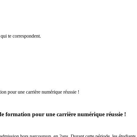
 qui te correspondent.
on pour une carrière numérique réussie !
e formation pour une carrière numérique réussie !
admission hors parcoursup, en 2ans. Durant cette période, les étudiant