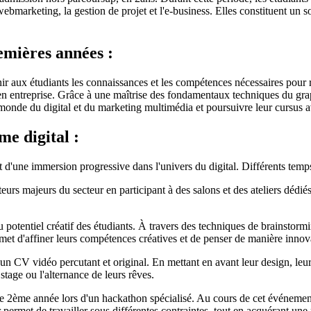
webmarketing, la gestion de projet et l'e-business. Elles constituent un
emières années :
nir aux étudiants les connaissances et les compétences nécessaires pour
ce en entreprise. Grâce à une maîtrise des fondamentaux techniques du g
monde du digital et du marketing multimédia et poursuivre leur cursus 
e digital :
 d'une immersion progressive dans l'univers du digital. Différents temp
eurs majeurs du secteur en participant à des salons et des ateliers dédiés 
otentiel créatif des étudiants. À travers des techniques de brainstorming
met d'affiner leurs compétences créatives et de penser de manière innov
un CV vidéo percutant et original. En mettant en avant leur design, leur 
stage ou l'alternance de leurs rêves.
 2ème année lors d'un hackathon spécialisé. Au cours de cet événement, 
 permet de travailler sous différentes contraintes, tout en acquérant un