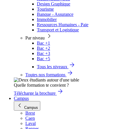
Design Graphique
Tourisme
Banque - Assurance
Immobilier
Ressources Humaines - Paie
Transport et Logistique
Par niveau
Bac +1
Bac +2
Bac +3
Bac +5
Tous les niveaux
Toutes nos formations
Quelle formation te convient ?
Télécharge la brochure
Campus
Campus
Brest
Caen
Laval
Rennes