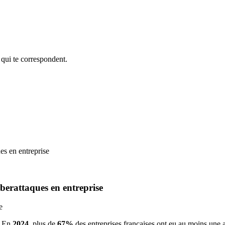
 qui te correspondent.
ues en entreprise
cyberattaques en entreprise
. En
2024
, plus de
67%
des entreprises françaises ont eu au moins une a