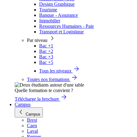
Design Graphique
Tourisme
Banque - Assurance
Immobilier
Ressources Humaines - Paie
Transport et Logistique
Par niveau
Bac +1
Bac +2
Bac +3
Bac +5
Tous les niveaux
Toutes nos formations
Quelle formation te convient ?
Télécharge la brochure
Campus
Campus
Brest
Caen
Laval
Rennes