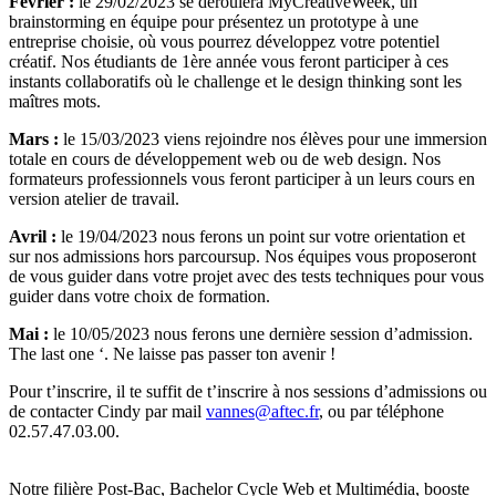
Février :
le 29/02/2023 se déroulera MyCreativeWeek, un
brainstorming en équipe pour présentez un prototype à une
entreprise choisie, où vous pourrez développez votre potentiel
créatif. Nos étudiants de 1ère année vous feront participer à ces
instants collaboratifs où le challenge et le design thinking sont les
maîtres mots.
Mars :
le 15/03/2023 viens rejoindre nos élèves pour une immersion
totale en cours de développement web ou de web design. Nos
formateurs professionnels vous feront participer à un leurs cours en
version atelier de travail.
Avril :
le 19/04/2023 nous ferons un point sur votre orientation et
sur nos admissions hors parcoursup. Nos équipes vous proposeront
de vous guider dans votre projet avec des tests techniques pour vous
guider dans votre choix de formation.
Mai :
le 10/05/2023 nous ferons une dernière session d’admission.
The last one ‘. Ne laisse pas passer ton avenir !
Pour t’inscrire, il te suffit de t’inscrire à nos sessions d’admissions ou
de contacter Cindy par mail
vannes@aftec.fr
, ou par téléphone
02.57.47.03.00.
Notre filière Post-Bac, Bachelor Cycle Web et Multimédia, booste