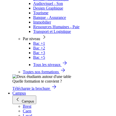
Audiovisuel - Son
Design Graphique
Tourisme
Banque - Assurance
Immobilier
Ressources Humaines - Paie
Transport et Logistique
Par niveau
Bac +1
Bac +2
Bac +3
Bac +5
Tous les niveaux
Toutes nos formations
Quelle formation te convient ?
Télécharge la brochure
Campus
Campus
Brest
Caen
Laval