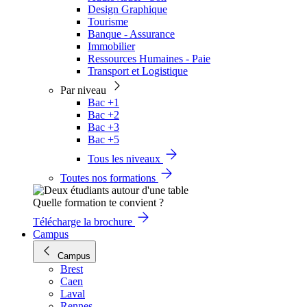
Design Graphique
Tourisme
Banque - Assurance
Immobilier
Ressources Humaines - Paie
Transport et Logistique
Par niveau
Bac +1
Bac +2
Bac +3
Bac +5
Tous les niveaux
Toutes nos formations
Quelle formation te convient ?
Télécharge la brochure
Campus
Campus
Brest
Caen
Laval
Rennes