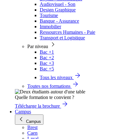
Audiovisuel - Son
Design Graphique
Tourisme
Banque - Assurance
Immobilier
Ressources Humaines - Paie
Transport et Logistique
Par niveau
Bac +1
Bac +2
Bac +3
Bac +5
Tous les niveaux
Toutes nos formations
Quelle formation te convient ?
Télécharge la brochure
Campus
Campus
Brest
Caen
Laval