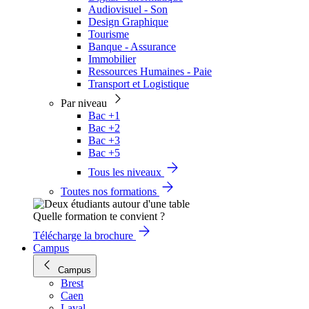
Audiovisuel - Son
Design Graphique
Tourisme
Banque - Assurance
Immobilier
Ressources Humaines - Paie
Transport et Logistique
Par niveau
Bac +1
Bac +2
Bac +3
Bac +5
Tous les niveaux
Toutes nos formations
Quelle formation te convient ?
Télécharge la brochure
Campus
Campus
Brest
Caen
Laval