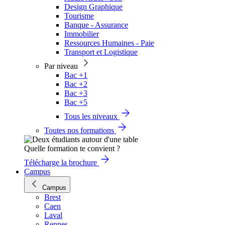
Design Graphique
Tourisme
Banque - Assurance
Immobilier
Ressources Humaines - Paie
Transport et Logistique
Par niveau
Bac +1
Bac +2
Bac +3
Bac +5
Tous les niveaux
Toutes nos formations
Quelle formation te convient ?
Télécharge la brochure
Campus
Campus
Brest
Caen
Laval
Rennes