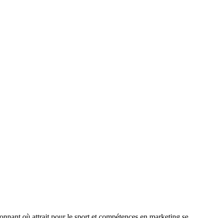
ionnant où attrait pour le sport et compétences en marketing se