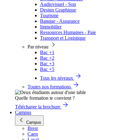
Audiovisuel - Son
Design Graphique
Tourisme
Banque - Assurance
Immobilier
Ressources Humaines - Paie
Transport et Logistique
Par niveau
Bac +1
Bac +2
Bac +3
Bac +5
Tous les niveaux
Toutes nos formations
Quelle formation te convient ?
Télécharge la brochure
Campus
Campus
Brest
Caen
Laval