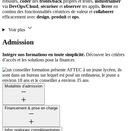
robustes,
coder
des
fronts/back
propres et testés,
industrialiser
via
DevOps/Cloud
,
sécuriser
et
observer
tes applis,
livrer
en
continu des fonctionnalités créatrices de valeur et
collaborer
efficacement avec
design
,
produit
et
ops
.
Voir plus
Admission
Intègre nos formations en toute simplicité.
Découvre les critères
d’accès et les solutions pour la financer.
Modalités d’admission
Financement & prise en charge
Infos pratiques complémentaires