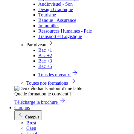
Audiovisuel - Son
Design Graphique
Tourisme
Banque - Assurance
Immobilier
Ressources Humaines - Paie
Transport et Logistique
Par niveau
Bac +1
Bac +2
Bac +3
Bac +5
Tous les niveaux
Toutes nos formations
Quelle formation te convient ?
Télécharge la brochure
Campus
Campus
Brest
Caen
Laval