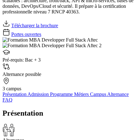
scalables : architecture, front/back, API & micro‑services, bases de
données, DevOps/Cloud et sécurité. Il prépare à la certification
professionnelle niveau 7 RNCP 40363.
Télécharger la brochure
Portes ouvertes
Pré-requis:
Bac + 3
Alternance possible
3 campus
Présentation
Admission
Programme
Métiers
Campus
Alternance
FAQ
Présentation