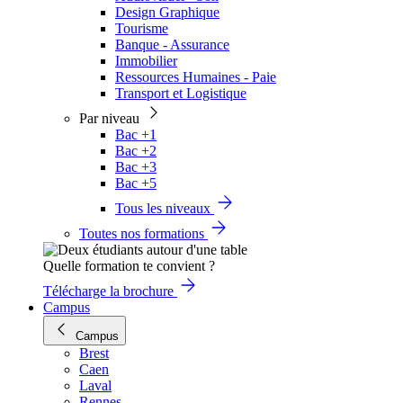
Design Graphique
Tourisme
Banque - Assurance
Immobilier
Ressources Humaines - Paie
Transport et Logistique
Par niveau
Bac +1
Bac +2
Bac +3
Bac +5
Tous les niveaux
Toutes nos formations
Quelle formation te convient ?
Télécharge la brochure
Campus
Campus
Brest
Caen
Laval
Rennes