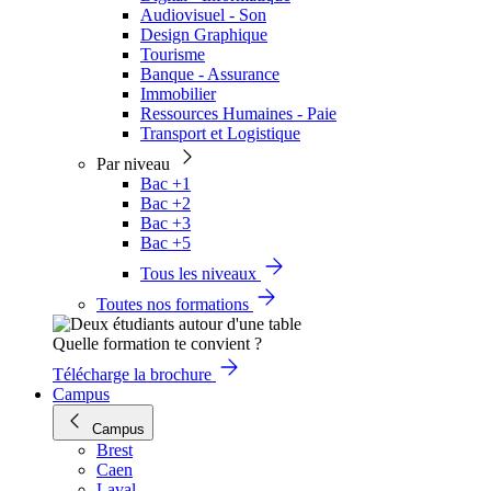
Audiovisuel - Son
Design Graphique
Tourisme
Banque - Assurance
Immobilier
Ressources Humaines - Paie
Transport et Logistique
Par niveau
Bac +1
Bac +2
Bac +3
Bac +5
Tous les niveaux
Toutes nos formations
Quelle formation te convient ?
Télécharge la brochure
Campus
Campus
Brest
Caen
Laval