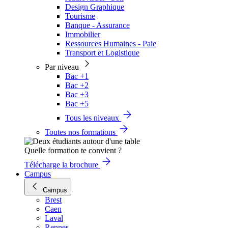
Design Graphique
Tourisme
Banque - Assurance
Immobilier
Ressources Humaines - Paie
Transport et Logistique
Par niveau
Bac +1
Bac +2
Bac +3
Bac +5
Tous les niveaux
Toutes nos formations
Quelle formation te convient ?
Télécharge la brochure
Campus
Campus
Brest
Caen
Laval
Rennes