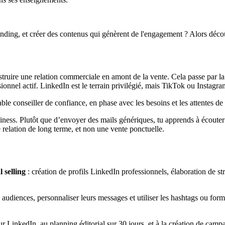
nding, et créer des contenus qui génèrent de l'engagement ? Alors déco
construire une relation commerciale en amont de la vente. Cela passe par la
essionnel actif. LinkedIn est le terrain privilégié, mais TikTok ou Instag
ble conseiller de confiance, en phase avec les besoins et les attentes 
siness. Plutôt que d’envoyer des mails génériques, tu apprends à écouter
 relation de long terme, et non une vente ponctuelle.
l selling
: création de profils LinkedIn professionnels, élaboration de str
s audiences, personnaliser leurs messages et utiliser les hashtags ou for
r LinkedIn, au planning éditorial sur 30 jours, et à la création de cam