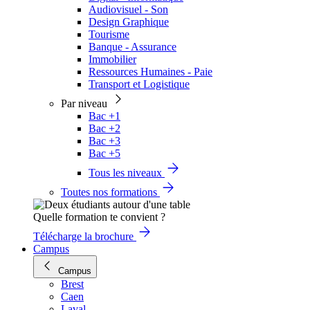
Audiovisuel - Son
Design Graphique
Tourisme
Banque - Assurance
Immobilier
Ressources Humaines - Paie
Transport et Logistique
Par niveau
Bac +1
Bac +2
Bac +3
Bac +5
Tous les niveaux
Toutes nos formations
Quelle formation te convient ?
Télécharge la brochure
Campus
Campus
Brest
Caen
Laval