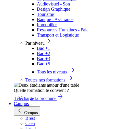
Audiovisuel - Son
Design Graphique
Tourisme
Banque - Assurance
Immobilier
Ressources Humaines - Paie
Transport et Logistique
Par niveau
Bac +1
Bac +2
Bac +3
Bac +5
Tous les niveaux
Toutes nos formations
Quelle formation te convient ?
Télécharge la brochure
Campus
Campus
Brest
Caen
Laval