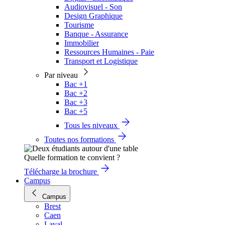
Audiovisuel - Son
Design Graphique
Tourisme
Banque - Assurance
Immobilier
Ressources Humaines - Paie
Transport et Logistique
Par niveau
Bac +1
Bac +2
Bac +3
Bac +5
Tous les niveaux
Toutes nos formations
Quelle formation te convient ?
Télécharge la brochure
Campus
Campus
Brest
Caen
Laval