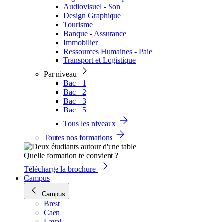
Audiovisuel - Son
Design Graphique
Tourisme
Banque - Assurance
Immobilier
Ressources Humaines - Paie
Transport et Logistique
Par niveau
Bac +1
Bac +2
Bac +3
Bac +5
Tous les niveaux
Toutes nos formations
Quelle formation te convient ?
Télécharge la brochure
Campus
Campus
Brest
Caen
Laval