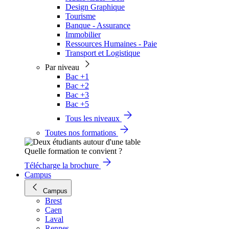
Design Graphique
Tourisme
Banque - Assurance
Immobilier
Ressources Humaines - Paie
Transport et Logistique
Par niveau
Bac +1
Bac +2
Bac +3
Bac +5
Tous les niveaux
Toutes nos formations
Quelle formation te convient ?
Télécharge la brochure
Campus
Campus
Brest
Caen
Laval
Rennes