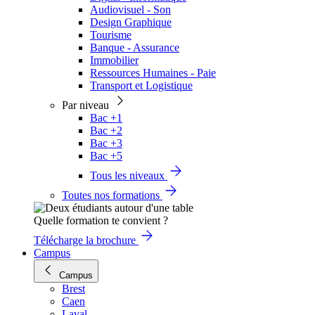
Audiovisuel - Son
Design Graphique
Tourisme
Banque - Assurance
Immobilier
Ressources Humaines - Paie
Transport et Logistique
Par niveau
Bac +1
Bac +2
Bac +3
Bac +5
Tous les niveaux
Toutes nos formations
Quelle formation te convient ?
Télécharge la brochure
Campus
Campus
Brest
Caen
Laval